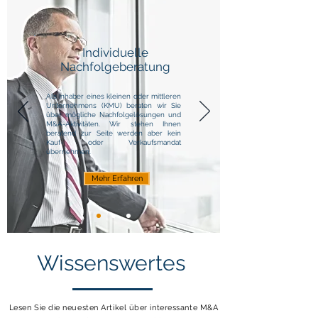
Individuelle
Nachfolgeberatung
Als Inhaber eines kleinen oder mittleren
Unternehmens (KMU) beraten wir Sie
über mögliche Nachfolgelösungen und
M&A-Aktivitäten. Wir stehen Ihnen
beratend zur Seite werden aber kein
Kauf- oder Verkaufsmandat
übernehmen.
Mehr Erfahren
Wissenswertes
Lesen Sie die neuesten Artikel über interessante M&A