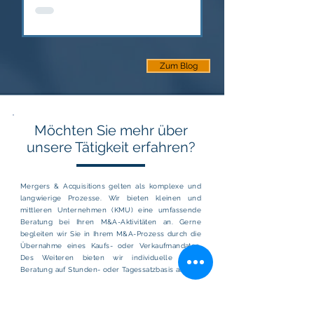
Aktivitäten denkbar. Die folgenden
Beweggründe stellen...
Zum Blog
Möchten Sie mehr über
unsere Tätigkeit erfahren?
Mergers & Acquisitions gelten als komplexe und
langwierige Prozesse. Wir bieten kleinen und
mittleren Unternehmen (KMU) eine umfassende
Beratung bei Ihren M&A-Aktivitäten an. Gerne
begleiten wir Sie in Ihrem M&A-Prozess durch die
Übernahme eines Kaufs- oder Verkaufmandates.
Des Weiteren bieten wir individuelle M&A-
Beratung auf Stunden- oder Tagessatzbasis an.
Mehr Erfahren