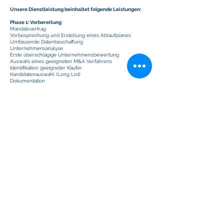
Unsere Dienstleistung beinhaltet folgende Leistungen:
Phase 1: Vorbereitung
Mandatsvertrag
Vorbesprechung und Erstellung eines Ablaufplanes
Umfassende Datenbeschaffung
Unternehmensanalyse
Erste überschlägige Unternehmensbewertung
Auswahl eines geeigneten M&A Verfahrens
Identifikation geeigneter Käufer
Kandidatenauswahl (Long List)
Dokumentation
Phase 2: Marktansprache
Erstellung Informationsmemorandum (Marketing Book)
Erstellung anonymes Kurzprofil (Teaser)
Vorbereitung Vertraulichkeitserklärung (Non Disclosure
Agreement)
Erstellung eines Datenraumes
Ansprache potenzieller Käufer (Short List)
Verhandlungen/Beratung
Erhalt von induktiven Angeboten (Letter of Intent)
Selektion potenzieller Käufer
Dokumentation
Phase 3: Prüfung
Vorbereitung der Due Diligence (Sorgfaltsprüfung)
Eingehende Unternehmensbewertung
Strukturierung der Transaktion
Verhandlungen/Beratung
Phase 4: Abschluss
Vertragsverhandlungen
Bewertung des verbindlichen Angebotes (Binding Offer)