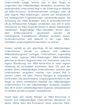
Unterschiede zutage, welche sich in aller Regel zu
Ungunsten des mittelständigen Verkäufers auswirken. Der
bedeutendste Unterschied liegt in der Erfahrung im Hinblick
auf M&A-Prozesse. Großunternehmen verfügen sehr oft
über eigene M&A-Abteilungen, welche sich kontinuierlich
mit strategischen Fragestellungen auseinandersetzen. Die
Auslotung von M&A-Strategien wird in Großunternehmen
oft als fortdauernde Aufgabe verstanden, was sich in einer
Anhäufung von M&A-Expertenwissen in diesen Abteilungen
manifestiert. Regelmäßige M&A-Aktivitäten führen dazu,
dass Erfahrungswerte gesammelt werden, die
nachfolgende Transaktionen effektiver verlaufen lassen.
Großunternehmen sind dadurch in der Lage, M&A-
Aktivitäten vorab eingehend beurteilen zu können.
Anders verhält es sich allerdings oft bei mittelständigen
Unternehmen. Gerade im unteren und mittleren
Mittelstandssegment verfügen Unternehmen regelmäßig
über keine eigenen M&A-Abteilungen. M&A-Aktivitäten
gehören in diesem Segment eher zur Ausnahme, was eine
eigene Bündelung von M&A-Know-how in einer eignen
Abteilung als unrentabel erscheinen lässt. Oft wird der
Inhaber eines mittelständigen Unternehmens, welcher sein
Unternehmen veräußern möchte, zum ersten Mal in
seinem Leben mit dem Thema Mergers & Acquisitions
konfrontiert. Das beschriebene Ungleichgewicht führt in der
Regel zu einem erheblichen Nachteil des mittelständigen
Unternehmers. Für den mittelständigen Verkäufer resultiert
dies oft in einem unbefriedigenden Ergebnis, beispielsweise
im Hinblick auf den erzielten Verkaufserlös.
Somit lässt sich häufig Mangel an M&A-Know-how in
kleinen und mittelständigen Unternehmen attestieren. An
dieser Stelle kann das Involvieren eines externen M&A-