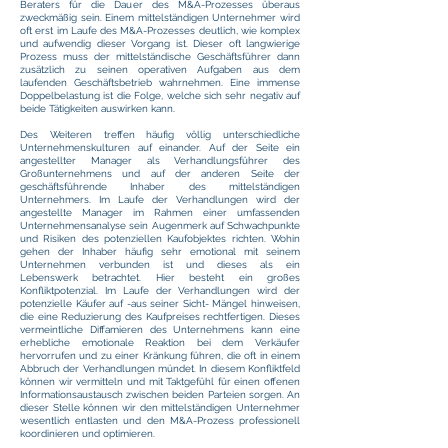
Beraters für die Dauer des M&A-Prozesses überaus
zweckmäßig sein. Einem mittelständigen Unternehmer wird
oft erst im Laufe des M&A-Prozesses deutlich, wie komplex
und aufwendig dieser Vorgang ist. Dieser oft langwierige
Prozess muss der mittelständische Geschäftsführer dann
zusätzlich zu seinen operativen Aufgaben aus dem
laufenden Geschäftsbetrieb wahrnehmen. Eine immense
Doppelbelastung ist die Folge, welche sich sehr negativ auf
beide Tätigkeiten auswirken kann.
Des Weiteren treffen häufig völlig unterschiedliche
Unternehmenskulturen auf einander. Auf der Seite ein
angestellter Manager als Verhandlungsführer des
Großunternehmens und auf der anderen Seite der
geschäftsführende Inhaber des mittelständigen
Unternehmers. Im Laufe der Verhandlungen wird der
angestellte Manager im Rahmen einer umfassenden
Unternehmensanalyse sein Augenmerk auf Schwachpunkte
und Risiken des potenziellen Kaufobjektes richten. Wohin
gehen der Inhaber häufig sehr emotional mit seinem
Unternehmen verbunden ist und dieses als ein
Lebenswerk betrachtet. Hier besteht ein großes
Konfliktpotenzial. Im Laufe der Verhandlungen wird der
potenzielle Käufer auf -aus seiner Sicht- Mängel hinweisen,
die eine Reduzierung des Kaufpreises rechtfertigen. Dieses
vermeintliche Diffamieren des Unternehmens kann eine
erhebliche emotionale Reaktion bei dem Verkäufer
hervorrufen und zu einer Kränkung führen, die oft in einem
Abbruch der Verhandlungen mündet. In diesem Konfliktfeld
können wir vermitteln und mit Taktgefühl für einen offenen
Informationsaustausch zwischen beiden Parteien sorgen. An
dieser Stelle können wir den mittelständigen Unternehmer
wesentlich entlasten und den M&A-Prozess professionell
koordinieren und optimieren.